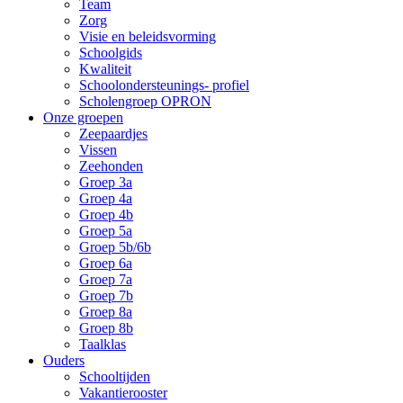
Team
Zorg
Visie en beleidsvorming
Schoolgids
Kwaliteit
Schoolondersteunings- profiel
Scholengroep OPRON
Onze groepen
Zeepaardjes
Vissen
Zeehonden
Groep 3a
Groep 4a
Groep 4b
Groep 5a
Groep 5b/6b
Groep 6a
Groep 7a
Groep 7b
Groep 8a
Groep 8b
Taalklas
Ouders
Schooltijden
Vakantierooster