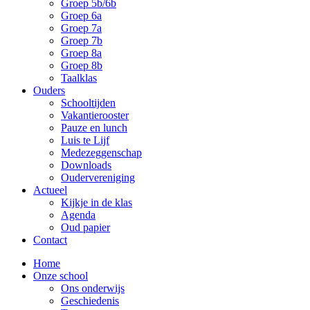
Groep 5b/6b
Groep 6a
Groep 7a
Groep 7b
Groep 8a
Groep 8b
Taalklas
Ouders
Schooltijden
Vakantierooster
Pauze en lunch
Luis te Lijf
Medezeggenschap
Downloads
Oudervereniging
Actueel
Kijkje in de klas
Agenda
Oud papier
Contact
Home
Onze school
Ons onderwijs
Geschiedenis