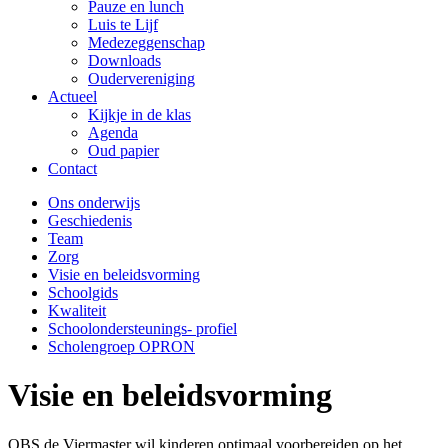
Pauze en lunch
Luis te Lijf
Medezeggenschap
Downloads
Oudervereniging
Actueel
Kijkje in de klas
Agenda
Oud papier
Contact
Ons onderwijs
Geschiedenis
Team
Zorg
Visie en beleidsvorming
Schoolgids
Kwaliteit
Schoolondersteunings- profiel
Scholengroep OPRON
Visie en beleidsvorming
OBS de Viermaster wil kinderen optimaal voorbereiden op het