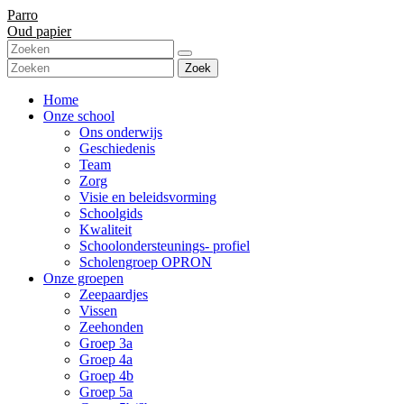
Parro
Oud papier
Zoek
Home
Onze school
Ons onderwijs
Geschiedenis
Team
Zorg
Visie en beleidsvorming
Schoolgids
Kwaliteit
Schoolondersteunings- profiel
Scholengroep OPRON
Onze groepen
Zeepaardjes
Vissen
Zeehonden
Groep 3a
Groep 4a
Groep 4b
Groep 5a